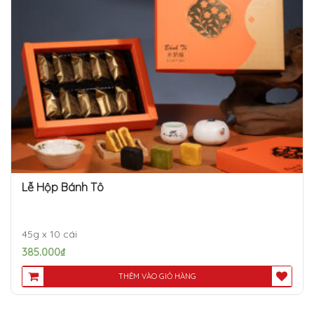
Lễ Hộp Bánh Tô
45g x 10 cái
385.000
₫
THÊM VÀO GIỎ HÀNG