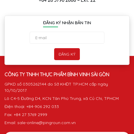
ĐĂNG KÝ NHẬN BẢN TIN
CÔNG TY TNHH THỰC PHẨM BÌNH VINH SÀI GÒN
GPKD số 0305262144 do Sở KHĐT TP.HCM cấp ngày
10/10/2017.
Lô C4-5 Đường D4, KCN Tân Phú Trung, xã Củ Chi, TPHCM
Điện thoại: +84-906 292 033
Fax: +84 27 3769 2999
Email: sale-online@pingroun.com.vn