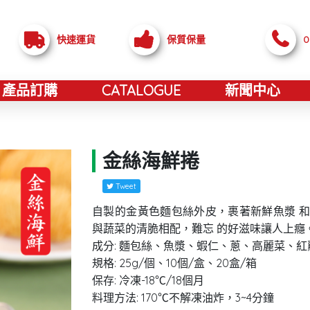
快速運貨
保質保量
0
產品訂購
CATALOGUE
新聞中心
金絲海鮮捲
Tweet
自製的金黃色麵包絲外皮，裹著新鮮魚漿 
與蔬菜的清脆相配，難忘 的好滋味讓人上癮
成分: 麵包絲、魚漿、蝦仁、蔥、高麗菜、
規格: 25g/個、10個/盒、20盒/箱
保存: 冷凍-18℃/18個月
料理⽅法: 170℃不解凍油炸，3~4分鐘