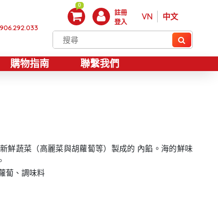
0
註冊
VN
中文
登入
906.292.033
購物指南
聯繫我們
和新鮮蔬菜（高麗菜與胡蘿蔔等）製成的 內餡。海的鮮味
。
紅蘿蔔、調味料