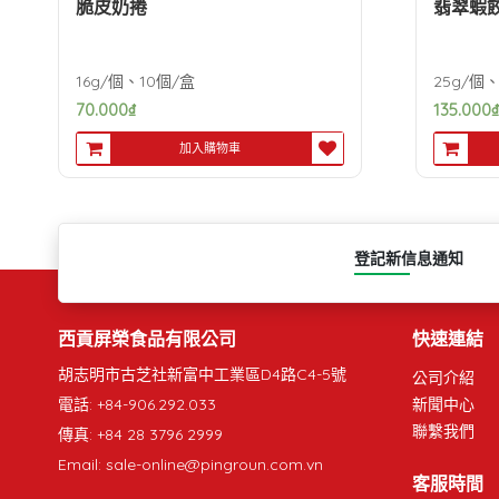
脆皮奶捲
翡翠蝦
16g/個、10個/盒
25g/個
70.000
₫
135.000
₫
加入購物車
登記新信息通知
西貢屏榮食品有限公司
快速連結
胡志明市古芝社新富中工業區D4路C4-5號
公司介紹
電話: +84-906.292.033
新聞中心
聯繫我們
傳真: +84 28 3796 2999
Email: sale-online@pingroun.com.vn
客服時間