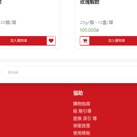
餃
玫瑰蝦餃
、20個/袋
23g/個、12盒/袋
100.000
₫
加入購物車
加入購物車
協助
購物指南
結 賬引導
退換 貨引 導
保密政策
使用條款