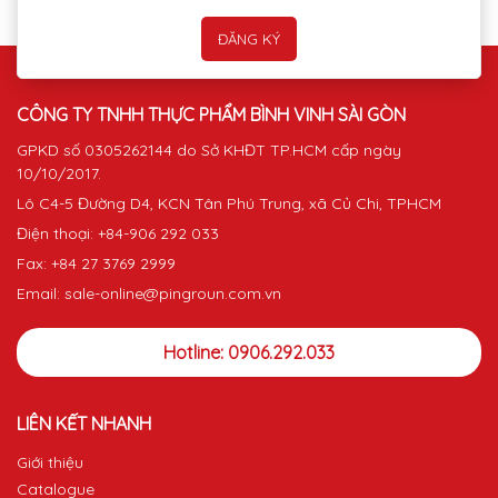
CÔNG TY TNHH THỰC PHẨM BÌNH VINH SÀI GÒN
GPKD số 0305262144 do Sở KHĐT TP.HCM cấp ngày
10/10/2017.
Lô C4-5 Đường D4, KCN Tân Phú Trung, xã Củ Chi, TPHCM
Điện thoại: +84-906 292 033
Fax: +84 27 3769 2999
Email: sale-online@pingroun.com.vn
Hotline: 0906.292.033
LIÊN KẾT NHANH
Giới thiệu
Catalogue