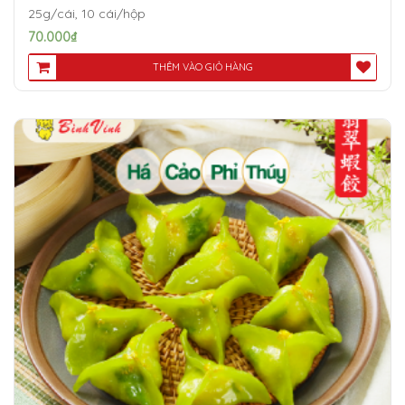
25g/cái, 10 cái/hộp
70.000
₫
THÊM VÀO GIỎ HÀNG