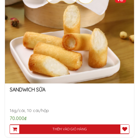
SANDWICH SỮA
16g/cái, 10 cái/hộp
70.000
₫
THÊM VÀO GIỎ HÀNG