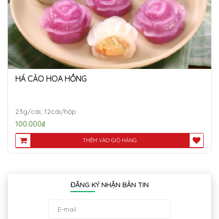
HÁ CẢO HOA HỒNG
23g/cái, 12cái/hộp
100.000
₫
THÊM VÀO GIỎ HÀNG
ĐĂNG KÝ NHẬN BẢN TIN