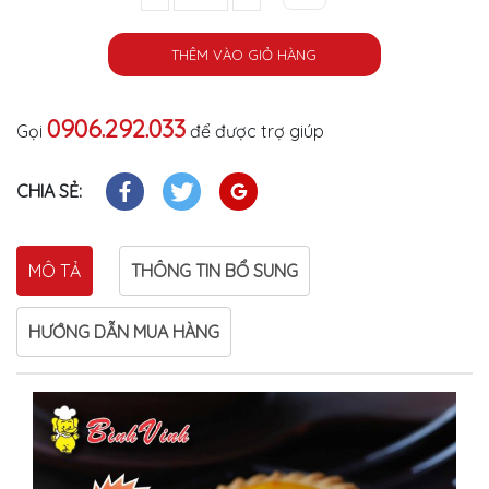
THÊM VÀO GIỎ HÀNG
0906.292.033
Gọi
để được trợ giúp
CHIA SẺ:
MÔ TẢ
THÔNG TIN BỔ SUNG
HƯỚNG DẪN MUA HÀNG