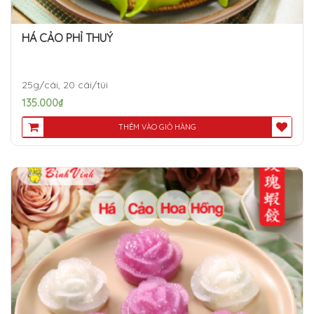
HÁ CẢO PHỈ THUÝ
25g/cái, 20 cái/túi
135.000
₫
THÊM VÀO GIỎ HÀNG