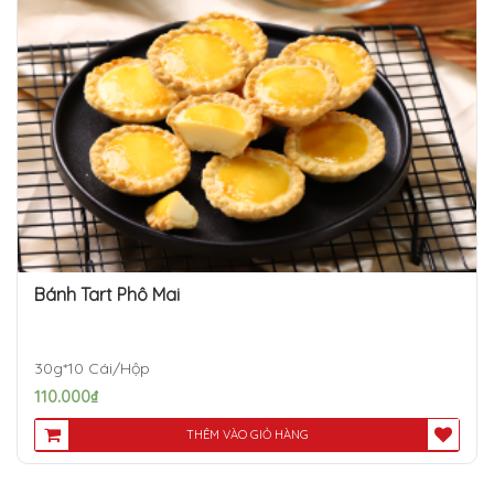
Bánh Tart Phô Mai
30g*10 Cái/Hộp
110.000
₫
THÊM VÀO GIỎ HÀNG