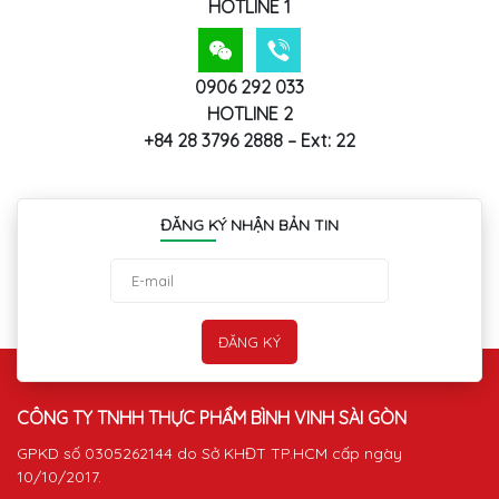
HOTLINE 1
0906 292 033
HOTLINE 2
+84 28 3796 2888 – Ext: 22
ĐĂNG KÝ NHẬN BẢN TIN
CÔNG TY TNHH THỰC PHẨM BÌNH VINH SÀI GÒN
GPKD số 0305262144 do Sở KHĐT TP.HCM cấp ngày
10/10/2017.