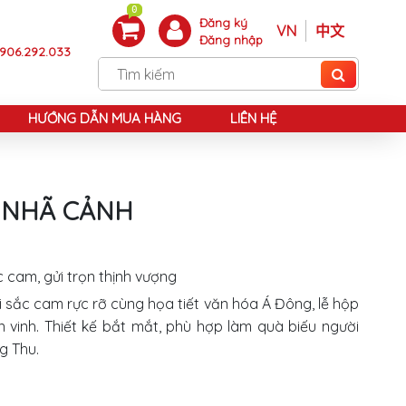
0
Đăng ký
VN
中文
Đăng nhập
906.292.033
HƯỚNG DẪN MUA HÀNG
LIÊN HỆ
 NHÃ CẢNH
cam, gửi trọn thịnh vượng
 sắc cam rực rỡ cùng họa tiết văn hóa Á Đông, lễ hộp
vinh. Thiết kế bắt mắt, phù hợp làm quà biếu người
g Thu.