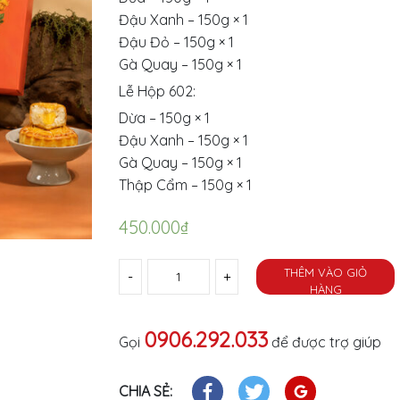
Đậu Xanh – 150g × 1
Đậu Đỏ – 150g × 1
Gà Quay – 150g × 1
Lễ Hộp 602:
Dừa – 150g × 1
Đậu Xanh – 150g × 1
Gà Quay – 150g × 1
Thập Cẩm – 150g × 1
450.000
₫
Số lượng
THÊM VÀO GIỎ
HÀNG
0906.292.033
Gọi
để được trợ giúp
CHIA SẺ: