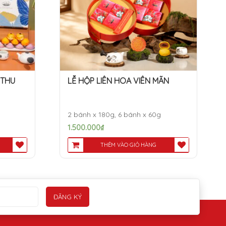
 THU
LỄ HỘP LIÊN HOA VIÊN MÃN
2 bánh x 180g, 6 bánh x 60g
1.500.000
₫
THÊM VÀO GIỎ HÀNG