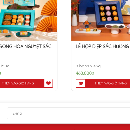
 SONG HOA NGUYỆT SẮC
LỄ HỘP DIỆP SẮC HƯƠNG
 150g
9 bánh x 45g
₫
460.000
₫
THÊM VÀO GIỎ HÀNG
THÊM VÀO GIỎ HÀNG