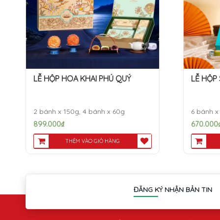
LỄ HỘP HOA KHAI PHÚ QUÝ
LỄ HỘP
2 bánh x 150g, 4 bánh x 60g
6 bánh x
899.000
₫
670.000
THÊM VÀO GIỎ HÀNG
ĐĂNG KÝ NHẬN BẢN TIN