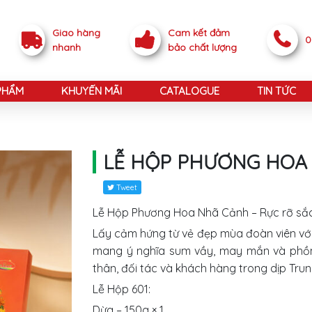
Giao hàng
Cam kết đảm
0
nhanh
bảo chất lượng
PHẨM
KHUYẾN MÃI
CATALOGUE
TIN TỨC
LỄ HỘP PHƯƠNG HOA
Tweet
Lễ Hộp Phương Hoa Nhã Cảnh – Rực rỡ sắc 
Lấy cảm hứng từ vẻ đẹp mùa đoàn viên với
mang ý nghĩa sum vầy, may mắn và phồn 
thân, đối tác và khách hàng trong dịp Trun
Lễ Hộp 601:
Dừa – 150g × 1