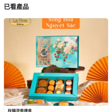
已看產品
秋韻流香禮盒